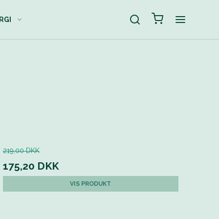
RGI
God energi til de små
Børnearmbånd
Little Wolf
Krystaller
219,00 DKK
175,20 DKK
VIS PRODUKT