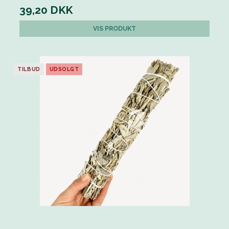
39,20 DKK
VIS PRODUKT
TILBUD
UDSOLGT