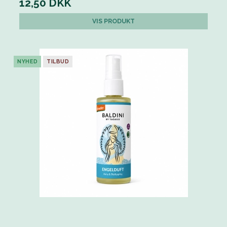
12,50 DKK
VIS PRODUKT
NYHED
TILBUD