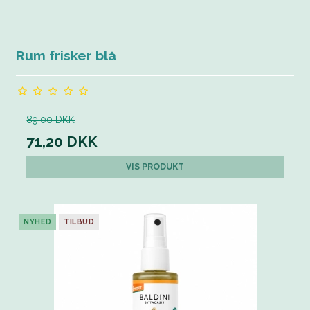
Rum frisker blå
89,00 DKK
71,20 DKK
VIS PRODUKT
NYHED
TILBUD