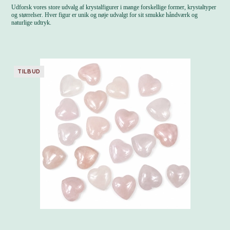
Udforsk vores store udvalg af krystalfigurer i mange forskellige former, krystaltyper
og størrelser. Hver figur er unik og nøje udvalgt for sit smukke håndværk og
naturlige udtryk.
TILBUD