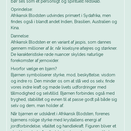
bør ses som et personligt og spirituelt redskab.
Oprindelse:
Afrikansk Blodsten udvindes primært i Sydafrika, men
findes også i blandt andet Indien, Brasilien, Australien og
Kina.
Dannelse:
Afrikansk Blodsten er en variant af jaspis, som dannes
gennem millioner af år, når kiselsyre aflejres og størkner.
De karakteristiske røde nuancer skyldes naturlige
forekomster af jernoxider.
Hvorfor vælge en bjørn?
Bjørnen symboliserer styrke, mod, beskyttelse, visdom
og indre ro. Den minder os om at stå ved os selv, finde
vores indre kraft og møde livets udfordringer med
tålmodighed og selvtillid. Bjørnen forbindes også med
tryghed, stabilitet og evnen til at passe godt på både sig
selv og dem, man holder af.
Når bjørnen er udskåret i Afrikansk Blodsten, forenes
bjørnens rolige styrke med krystallens energi af
jordforbindelse, vitalitet og handlekraft. Figuren bliver et