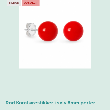
TILBUD
UDSOLGT
Rød Koral ørestikker i sølv 6mm perler