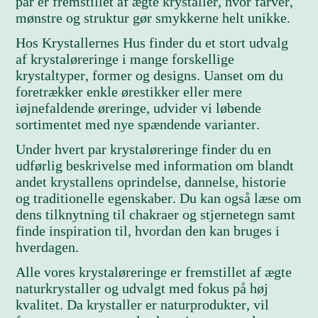
par er fremstillet af ægte krystaller, hvor farver,
mønstre og struktur gør smykkerne helt unikke.
Hos Krystallernes Hus finder du et stort udvalg
af krystaløreringe i mange forskellige
krystaltyper, former og designs. Uanset om du
foretrækker enkle ørestikker eller mere
iøjnefaldende øreringe, udvider vi løbende
sortimentet med nye spændende varianter.
Under hvert par krystaløreringe finder du en
udførlig beskrivelse med information om blandt
andet krystallens oprindelse, dannelse, historie
og traditionelle egenskaber. Du kan også læse om
dens tilknytning til chakraer og stjernetegn samt
finde inspiration til, hvordan den kan bruges i
hverdagen.
Alle vores krystaløreringe er fremstillet af ægte
naturkrystaller og udvalgt med fokus på høj
kvalitet. Da krystaller er naturprodukter, vil