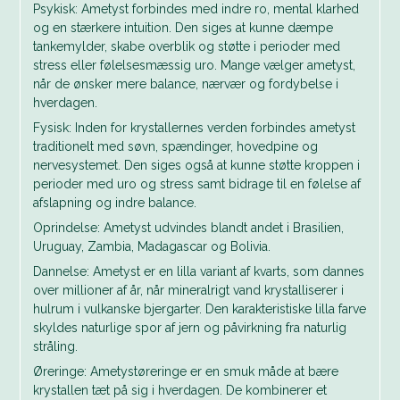
Psykisk: Ametyst forbindes med indre ro, mental klarhed
og en stærkere intuition. Den siges at kunne dæmpe
tankemylder, skabe overblik og støtte i perioder med
stress eller følelsesmæssig uro. Mange vælger ametyst,
når de ønsker mere balance, nærvær og fordybelse i
hverdagen.
Fysisk: Inden for krystallernes verden forbindes ametyst
traditionelt med søvn, spændinger, hovedpine og
nervesystemet. Den siges også at kunne støtte kroppen i
perioder med uro og stress samt bidrage til en følelse af
afslapning og indre balance.
Oprindelse: Ametyst udvindes blandt andet i Brasilien,
Uruguay, Zambia, Madagascar og Bolivia.
Dannelse: Ametyst er en lilla variant af kvarts, som dannes
over millioner af år, når mineralrigt vand krystalliserer i
hulrum i vulkanske bjergarter. Den karakteristiske lilla farve
skyldes naturlige spor af jern og påvirkning fra naturlig
stråling.
Øreringe: Ametystøreringe er en smuk måde at bære
krystallen tæt på sig i hverdagen. De kombinerer et