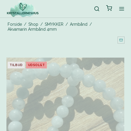
Forside
/
Shop
/
SMYKKER
/
Armbånd
/
Akvamarin Armbånd 4mm
TILBUD
UDSOLGT