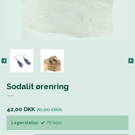
Sodalit ørenring
42,00 DKK
70,00 DKK
Lagerstatus:
På lager