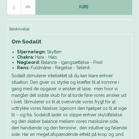
stk.
KØB
Beskrivelse
Om Sodalit
Stjernetegn:
Skytten
Chakra:
Hara - Hals
Nøgleord:
Balance - Igangsættelse - Fred
Rens:
Fuldmåne - Røgelse - Selenit
Sodalit stimulerer intellektet så du kan klare enhver
situation. Den giver os styrke og kræfter til at komme i
gang med de opgaver vi ønsker at løse, men hvor vi
mangler det sidste skub for at turde føre vores ønsker ud
i livet. Stimulerer os til at overvinde vores frygt for at
udtrykke vores følelser, ligesom den hjælper os til at sige
til – og fra. Sodalidt lader os slippe enhver skyldfølelse
og den skaber balance mellem vores maskuline side,
den handlende og den feminine , den intuitive og følende
side. Har en meget afspændende effekt på krop og sind.