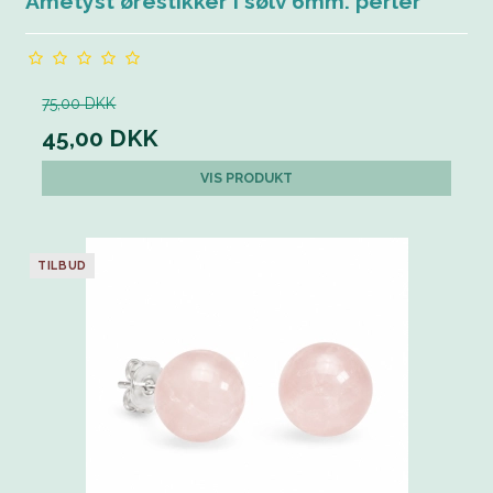
Ametyst ørestikker i sølv 6mm. perler
75,00 DKK
45,00 DKK
VIS PRODUKT
TILBUD