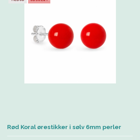
Rød Koral ørestikker i sølv 6mm perler